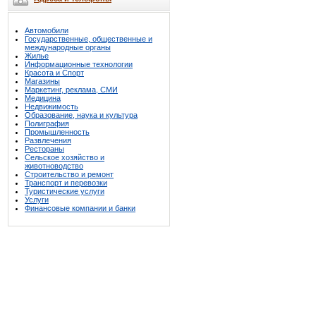
Автомобили
Государственные, общественные и
международные органы
Жилье
Информационные технологии
Красота и Спорт
Магазины
Маркетинг, реклама, СМИ
Медицина
Недвижимость
Образование, наука и культура
Полиграфия
Промышленность
Развлечения
Рестораны
Сельское хозяйство и
животноводство
Строительство и ремонт
Транспорт и перевозки
Туристические услуги
Услуги
Финансовые компании и банки