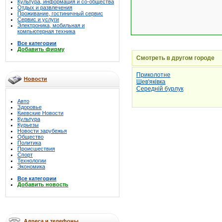
Культура, информация и со-общества
Отдых и развлечения
Проживание, гостиничный сервис
Сервис и услуги
Электроника, мобильная и
компьютерная техника
Все категории
Добавить фирму
Смотреть в другом городе
Приколотне
Новости
Шев'яківка
Середній бурлук
Авто
Здоровье
Киевские Новости
Культура
Курьезы
Новости зарубежья
Общество
Политика
Происшествия
Спорт
Технологии
Экономика
Все категории
Добавить новость
Адреса и телефоны