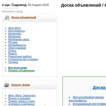
с-ще. Садовод
Доска объявлений
/ 
08 August 2026
[Изменить город]
Доска объявлений
Авто Мото
Инструменты
Косметика
Медицина
Мобильная связь
Музыка
Недвижимость
Оборудование
Отдых
Работа
Ремонтные работы
Строительство и ремонт
Техника
Все категории
Подать объявление
Каталог фирм
Доска
Авто, Мото, Транспорт
Металообрабатующие
Бизнес и торговля
инструменты
Здания, жилье и сады
музыкальный инструме
Здоровье и медицина