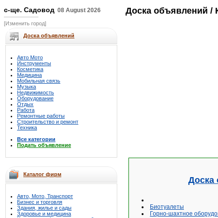
с-ще. Садовод
Доска объявлений
/ 
08 August 2026
[Изменить город]
Доска объявлений
Авто Мото
Инструменты
Косметика
Медицина
Мобильная связь
Музыка
Недвижимость
Оборудование
Отдых
Работа
Ремонтные работы
Строительство и ремонт
Техника
Все категории
Подать объявление
Каталог фирм
Доска 
Авто, Мото, Транспорт
Бизнес и торговля
Биотуалеты
Здания, жилье и сады
Горно-шахтное оборудо
Здоровье и медицина