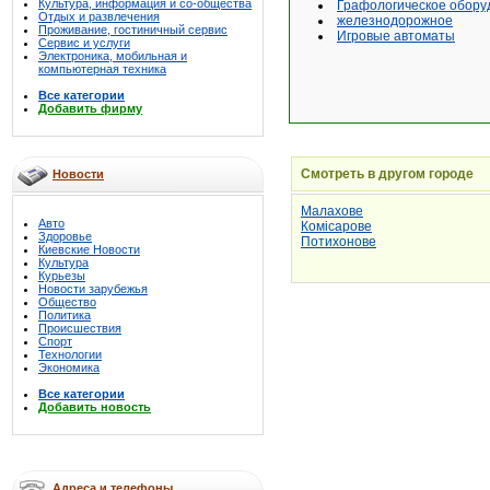
Культура, информация и со-общества
Графологическое обору
Отдых и развлечения
железнодорожное
Проживание, гостиничный сервис
Игровые автоматы
Сервис и услуги
Электроника, мобильная и
компьютерная техника
Все категории
Добавить фирму
Смотреть в другом городе
Новости
Малахове
Авто
Комісарове
Здоровье
Потихонове
Киевские Новости
Культура
Курьезы
Новости зарубежья
Общество
Политика
Происшествия
Спорт
Технологии
Экономика
Все категории
Добавить новость
Адреса и телефоны