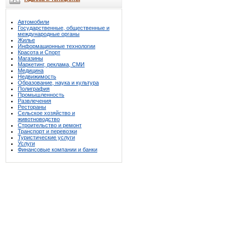
Автомобили
Государственные, общественные и
международные органы
Жилье
Информационные технологии
Красота и Спорт
Магазины
Маркетинг, реклама, СМИ
Медицина
Недвижимость
Образование, наука и культура
Полиграфия
Промышленность
Развлечения
Рестораны
Сельское хозяйство и
животноводство
Строительство и ремонт
Транспорт и перевозки
Туристические услуги
Услуги
Финансовые компании и банки